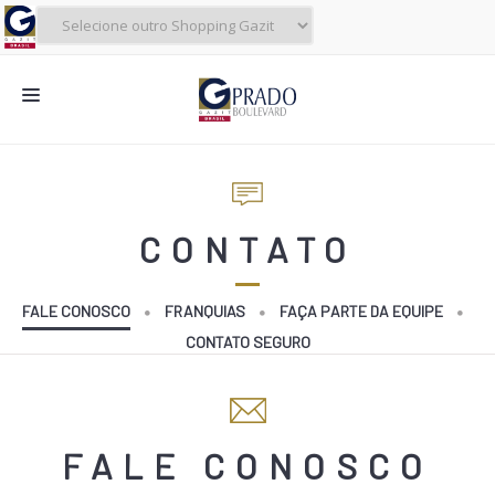
NOVIDADES
CINEMA
CONTATO
LOJAS
ALIMENTAÇÃO
FALE CONOSCO
FRANQUIAS
FAÇA PARTE DA EQUIPE
CONTATO SEGURO
CONTATO
O SHOPPING
SERVIÇOS
FALE CONOSCO
SHOPPINGS DA GAZIT