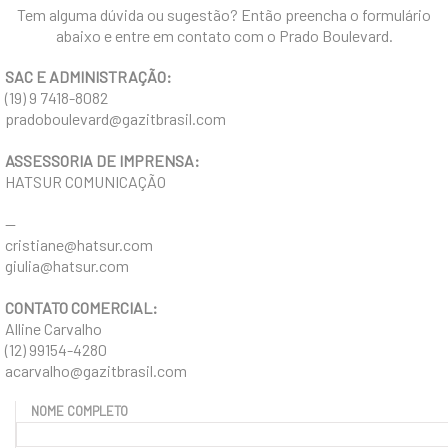
Tem alguma dúvida ou sugestão? Então preencha o formulário
COMO CHEGAR
abaixo e entre em contato com o Prado Boulevard.
SAC E ADMINISTRAÇÃO:
(19) 9 7418-8082
pradoboulevard@gazitbrasil.com
ASSESSORIA DE IMPRENSA:
HATSUR COMUNICAÇÃO
--
cristiane@hatsur.com
giulia@hatsur.com
CONTATO COMERCIAL:
Alline Carvalho
(12) 99154-4280
acarvalho@gazitbrasil.com
NOME COMPLETO