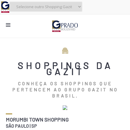
NOVIDADES
CINEMA
SHOPPINGS DA
LOJAS
GAZIT
ALIMENTAÇÃO
CONHEÇA OS SHOPPINGS QUE
PERTENCEM AO GRUPO GAZIT NO
CONTATO
BRASIL.
O SHOPPING
SERVIÇOS
MORUMBI TOWN SHOPPING
SHOPPINGS DA GAZIT
SÃO PAULO | SP